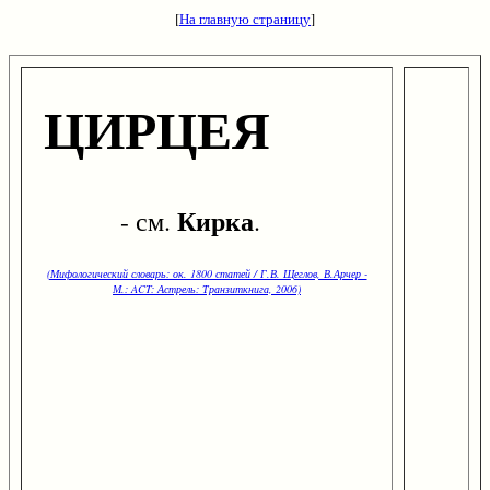
[
На главную страницу
]
ЦИРЦЕЯ
Кирка
- см.
.
(Мифологический словарь: ок. 1800 статей / Г.В. Щеглов, В.Арчер -
М.: ACT: Астрель: Транзиткнига, 2006)