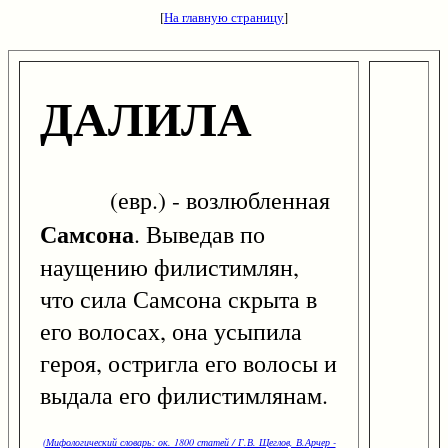
[
На главную страницу
]
ДАЛИЛА
(евр.) - возлюбленная
Самсона
. Выведав по
наущению филистимлян,
что сила Самсона скрыта в
его волосах, она усыпила
героя, остригла его волосы и
выдала его филистимлянам.
(Мифологический словарь: ок. 1800 статей / Г.В. Щеглов, В.Арчер -