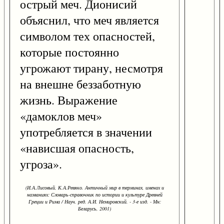
острый меч. Дионисий
объяснил, что меч является
символом тех опасностей,
которые постоянно
угрожают тирану, несмотря
на внешне беззаботную
жизнь. Выражение
«дамоклов меч»
употребляется в значении
«нависшая опасность,
угроза».
(И.А.Лисовый, К.А.Ревяко. Античный мир в терминах, именах и
названиях: Словарь-справочник по истории и культуре Древней
Греции и Рима / Науч. ред. А.И. Немировский. - 3-е изд. - Мн:
Беларусь, 2001)