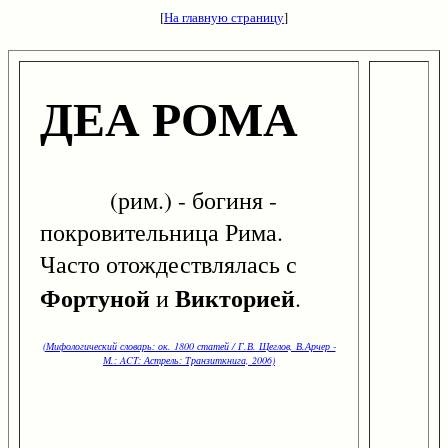
[
На главную страницу
]
ДЕА РОМА
(рим.) - богиня -
покровительница Рима.
Часто отождествлялась с
Фортуной
Викторией
и
.
(Мифологический словарь: ок. 1800 статей / Г.В. Щеглов, В.Арчер -
М.: ACT: Астрель: Транзиткнига, 2006)