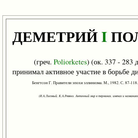
ДЕМЕТРИЙ
I
ПО
(греч.
Poliorketes
) (ок. 337 - 283
принимал активное участие в борьбе ди
Бенгтсон Г. Правители эпохи эллинизма. М., 1982. С. 87-118.
(И.А.Лисовый, К.А.Ревяко. Античный мир в терминах, именах и названиях: 