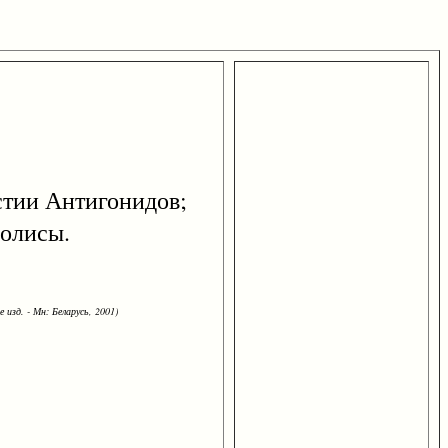
настии Антигонидов;
полисы.
 изд. - Мн: Беларусь, 2001)