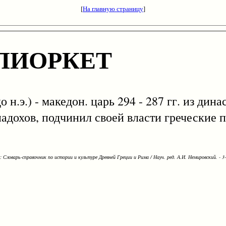
[
На главную страницу
]
ЛИОРКЕТ
 до н.э.) - македон. царь 294 - 287 гг. из ди
адохов, подчинил своей власти греческие 
Словарь-справочник по истории и культуре Древней Греции и Рима / Науч. ред. А.И. Немировский. - 3-е