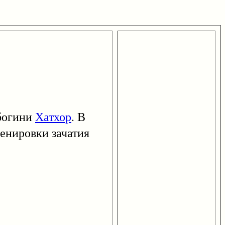
богини
Хатхор
. В
ценировки зачатия