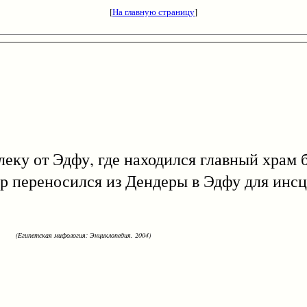
[
На главную страницу
]
у от Эдфу, где находился главный храм 
ор переносился из Дендеры в Эдфу для инс
(Египетская мифология: Энциклопедия. 2004)