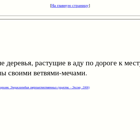
[
На главную страницу
]
евья, растущие в аду по дороге к месту
ы своими ветвями-мечами.
оролев. Энциклопедия сверхъестественных существ. - Эксмо, 2006)