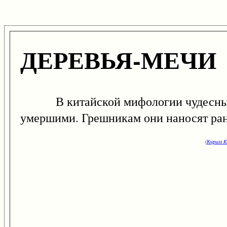
ДЕРЕВЬЯ-МЕЧИ
В китайской мифологии чудесные дер
умершими. Грешникам они наносят ран
(Кирилл К