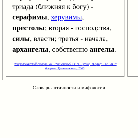
триада (ближняя к богу) -
серафимы
,
херувимы
,
престолы
; вторая - господства,
силы
, власти; третья - начала,
архангелы
ангелы
, собственно
.
(Мифологический словарь: ок. 1800 статей / Г.В. Щеглов, В.Арчер - М.: ACT:
Астрель: Транзиткнига, 2006)
Словарь античности и мифологии