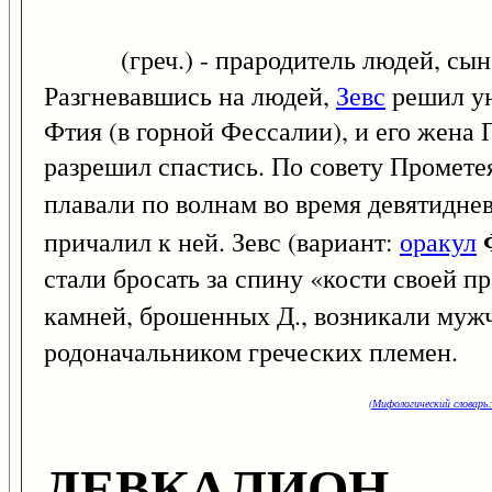
(греч.) - прародитель людей, сы
Разгневавшись на людей,
Зевс
решил ун
Фтия (в горной Фессалии), и его жена
разрешил спастись. По совету Промете
плавали по волнам во время девятиднев
причалил к ней. Зевс (вариант:
оракул
стали бросать за спину «кости своей п
камней, брошенных Д., возникали му
родоначальником греческих племен.
(Мифологический словарь:
ДЕВКАЛИОН