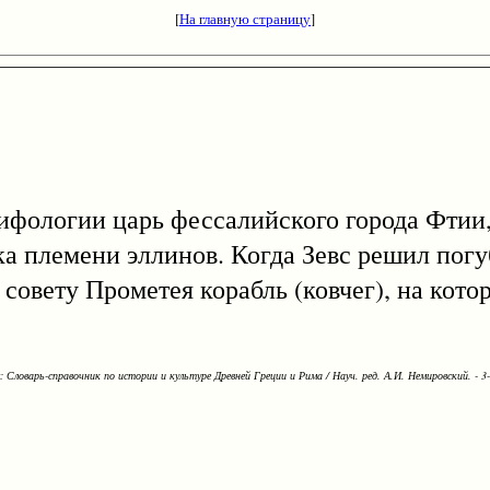
[
На главную страницу
]
 мифологии царь фессалийского города Фтии
а племени эллинов. Когда Зевс решил погуб
совету Прометея корабль (ковчег), на кото
Словарь-справочник по истории и культуре Древней Греции и Рима / Науч. ред. А.И. Немировский. - 3-е