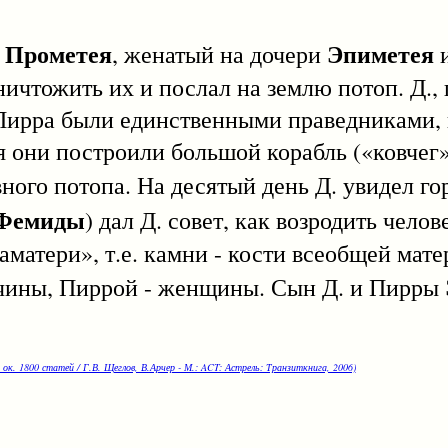
Прометея
Эпиметея
н
, женатый на дочери
ичтожить их и послал на землю потоп. Д.,
 Пирра были единственными праведниками,
я они построили большой корабль («ковчег»
ного потопа. На десятый день Д. увидел г
Фемиды
) дал Д. совет, как возродить челов
раматери», т.е. камни - кости всеобщей мат
жчины, Пиррой - женщины. Сын Д. и Пирры
 ок. 1800 статей / Г.В. Щеглов, В.Арчер - М.: ACT: Астрель: Транзиткнига, 2006)