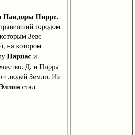
Пандоры
Пирре
и
.
 правивший городом
 которым Зевс
), на котором
Парнас
ору
и
ечество. Д. и Пирра
ери людей Земли. Из
Эллин
стал