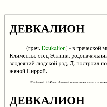
ДЕВКАЛИОН
(греч.
Deukalion
) - в греческой
Клименты, отец Эллина, родоначальник
злодеяний людской род, Д. построил по 
женой Пиррой.
(И.А.Лисовый, К.А.Ревяко. Античный мир в терминах, именах и названиях: 
ДЕВКАЛИОН