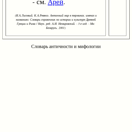
- см.
Арей
.
(И.А.Лисовый, К.А.Ревяко. Античный мир в терминах, именах и
названиях: Словарь-справочник по истории и культуре Древней
Греции и Рима / Науч. ред. А.И. Немировский. - 3-е изд. - Мн:
Беларусь, 2001)
Словарь античности и мифологии