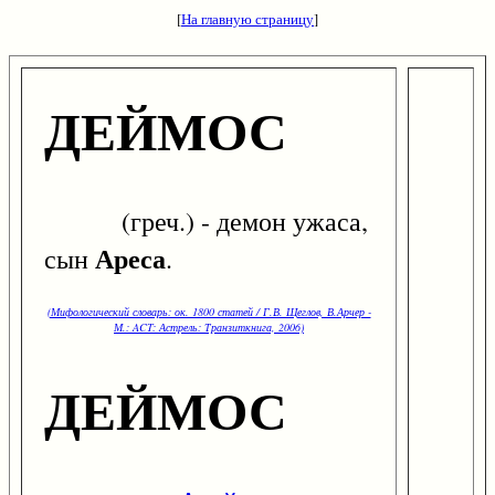
[
На главную страницу
]
ДЕЙМОС
(греч.) - демон ужаса,
Ареса
сын
.
(Мифологический словарь: ок. 1800 статей / Г.В. Щеглов, В.Арчер -
М.: ACT: Астрель: Транзиткнига, 2006)
ДЕЙМОС