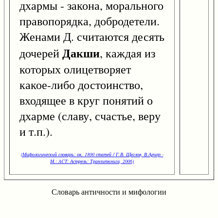
дхармы - закона, морального
правопорядка, добродетели.
Женами Д. считаются десять
Дакши
дочерей
, каждая из
которых олицетворяет
какое-либо достоинство,
входящее в круг понятий о
дхарме (славу, счастье, веру
и т.п.).
(Мифологический словарь: ок. 1800 статей / Г.В. Щеглов, В.Арчер -
М.: ACT: Астрель: Транзиткнига, 2006)
Словарь античности и мифологии