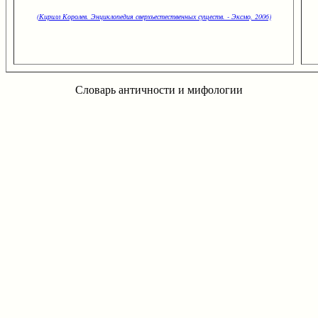
(Кирилл Королев. Энциклопедия сверхъестественных существ. - Эксмо, 2006)
Словарь античности и мифологии