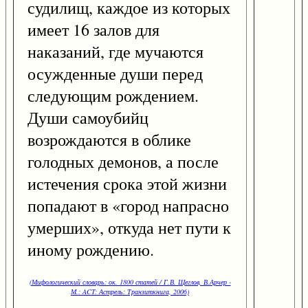
судилищ, каждое из которых
имеет 16 залов для
наказаний, где мучаются
осужденные души перед
следующим рождением.
Души самоубийц
возрождаются в облике
голодных демонов, а после
истечения срока этой жизни
попадают в «город напрасно
умерших», откуда нет пути к
иному рождению.
(Мифологический словарь: ок. 1800 статей / Г.В. Щеглов, В.Арчер -
М.: ACT: Астрель: Транзиткнига, 2006)