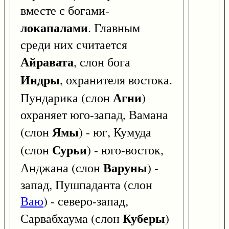
вместе с богами-
локапалами
. Главным
среди них считается
Айравата
, слон бога
Индры
, охранителя востока.
Агни
Пундарика (слон
)
охраняет юго-запад, Вамана
Ямы
(слон
) - юг, Кумуда
Сурьи
(слон
) - юго-восток,
Варуны
Анджана (слон
) -
запад, Пушпаданта (слон
Ваю
) - северо-запад,
Куберы
Сарвабхаума (слон
)