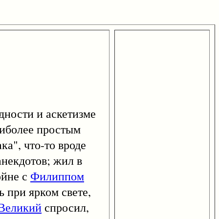
ности и аскетизме
аиболее простым
ка", что-то вроде
анекдотов; жил в
ойне с
Филиппом
ь при ярком свете,
 Великий
спросил,