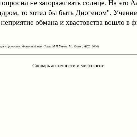
 попросил не загораживать солнце. На это 
ндром, то хотел бы быть Диогеном". Учени
о неприятие обмана и хвастовства вошло в
варь-справочник: Античный мир. Cост. М.И.Умнов. М.: Олимп, АСТ, 2000)
Словарь античности и мифологии