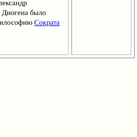
Александр
е Диогена было
 философию
Сократа