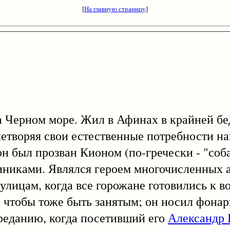
[
На главную страницу
]
рном море. Жил в Афинах в крайней бед
влетворяя свои естественные потребности н
 он был прозван Кионом (по-гречески - "соба
киниками. Являлся героем многочисленных 
 улицам, когда все горожане готовились к в
л, чтобы тоже быть занятым; он носил фонар
преданию, когда посетивший его
Александр