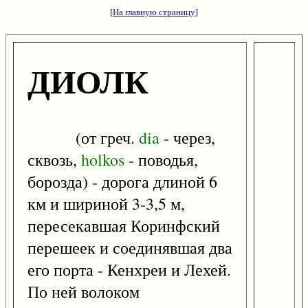
[
На главную страницу
]
ДИОЛК
(от греч.
dia
- через,
сквозь,
holkos
- поводья,
борозда) - дорога длиной 6
км и шириной 3-3,5 м,
пересекавшая Коринфский
перешеек и соединявшая два
его порта - Кенхреи и Лехей.
По ней волоком