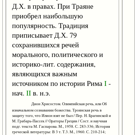
Д.Х. в правах. При Траяне
приобрел наибольшую
популярность. Традиция
приписывает Д.Х. 79
сохранившихся речей
морального, политического и
историко-лит. содержания,
являющихся важным
источником по истории Рима
I
-
нач.
II
в. н.э.
Дион Хрисостом. Олимпийская речь, или Об
изначальном сознавании божества. Троянская речь в
защиту того, что Илион взят не был / Пер. Н. Брагинской и
М. Грабарь-Пассек // Ораторы Греции / Сост. и научная
подг. текста М. Гаспарова. М., 1958. С. 283-336; История
греческой литературы: В 3 т. Т.3. М., 1960. С. 210-214;