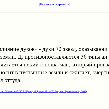
[
На главную страницу
]
ияние духов» - духи 72 звезд, оказывающ
емли. Д. противопоставляются 36 тяньган -
читается некий юноша-маг, который пронза
носит в пустынные земли и сжигает, очерти
я оттуда.
 ок. 1800 статей / Г.В. Щеглов, В.Арчер - М.: ACT: Астрель: Транзиткнига, 2006)