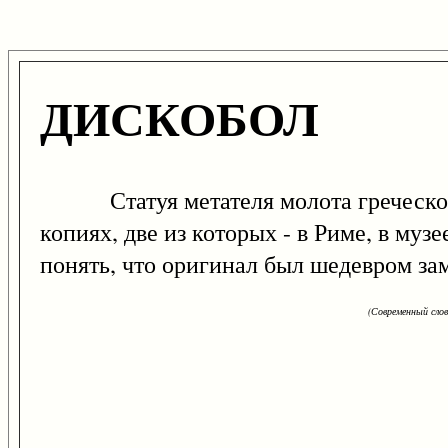
ДИСКОБОЛ
Статуя метателя молота греческого с
копиях, две из которых - в Риме, в му
понять, что оригинал был шедевром за
(Современный сло