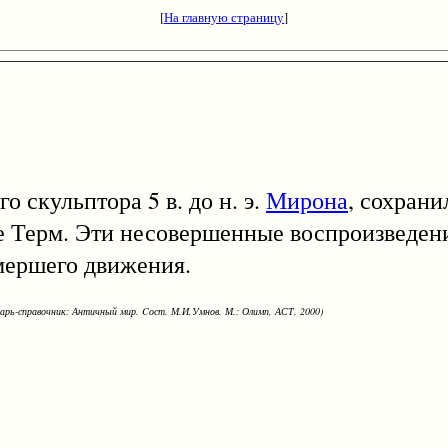
[
На главную страницу
]
кульптора 5 в. до н. э.
Мирона
, сохрани
зее Терм. Эти несовершенные воспроизведен
мершего движения.
варь-справочник: Античный мир. Cост. М.И.Умнов. М.: Олимп, АСТ, 2000)