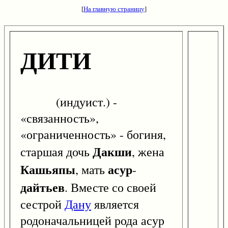
[
На главную страницу
]
ДИТИ
(индуист.) -
«связанность»,
«ограниченность» - богиня,
Дакши
старшая дочь
, жена
Кашьяпы
асур
, мать
-
дайтьев
. Вместе со своей
сестрой
Дану
является
родоначальницей рода асур