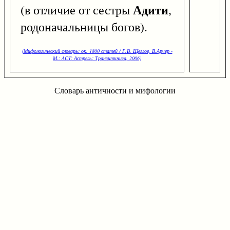
Адити
(в отличие от сестры
,
родоначальницы богов).
(Мифологический словарь: ок. 1800 статей / Г.В. Щеглов, В.Арчер -
М.: ACT: Астрель: Транзиткнига, 2006)
Словарь античности и мифологии