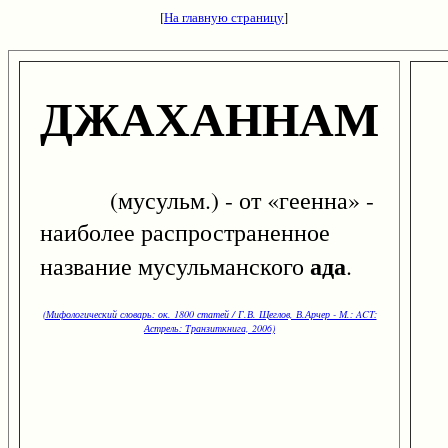
[
На главную страницу
]
ДЖАХАННАМ
(мусульм.) - от «геенна» -
наиболее распространенное
ада
название мусульманского
.
(Мифологический словарь: ок. 1800 статей / Г.В. Щеглов, В.Арчер - М.: ACT:
Астрель: Транзиткнига, 2006)