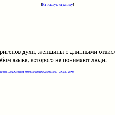
[
На главную страницу
]
енов духи, женщины с длинными отвисл
обом языке, которого не понимают люди.
оролев. Энциклопедия сверхъестественных существ. - Эксмо, 2006)