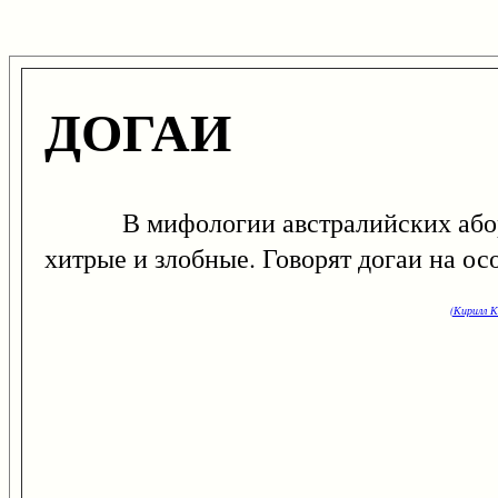
ДОГАИ
В мифологии австралийских абориг
хитрые и злобные. Говорят догаи на ос
(Кирилл К