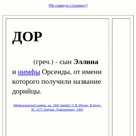
[
На главную страницу
]
ДОР
Эллина
(греч.) - сын
и
нимфы
Орсеиды, от имени
которого получили название
дорийцы.
(Мифологический словарь: ок. 1800 статей / Г.В. Щеглов, В.Арчер -
М.: ACT: Астрель: Транзиткнига, 2006)