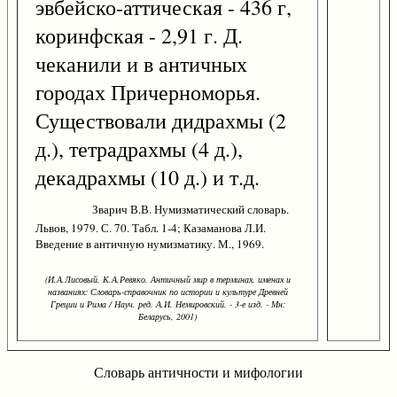
эвбейско-аттическая - 436 г,
коринфская - 2,91 г. Д.
чеканили и в античных
городах Причерноморья.
Существовали дидрахмы (2
д.), тетрадрахмы (4 д.),
декадрахмы (10 д.) и т.д.
Зварич В.В. Нумизматический словарь.
Львов, 1979. С. 70. Табл. 1-4; Казаманова Л.И.
Введение в античную нумизматику. М., 1969.
(И.А.Лисовый, К.А.Ревяко. Античный мир в терминах, именах и
названиях: Словарь-справочник по истории и культуре Древней
Греции и Рима / Науч. ред. А.И. Немировский. - 3-е изд. - Мн:
Беларусь, 2001)
Словарь античности и мифологии