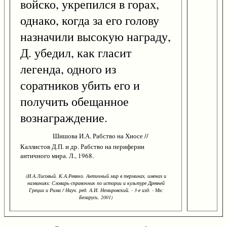
войско, укрепился в горах,
однако, когда за его голову
назначили высокую награду,
Д. убедил, как гласит
легенда, одного из
соратников убить его и
получить обещанное
вознаграждение.
Шишова И.А. Рабство на Хиосе //
Каллистов Д.П. и др. Рабство на периферии
античного мира. Л., 1968.
(И.А.Лисовый, К.А.Ревяко. Античный мир в терминах, именах и
названиях: Словарь-справочник по истории и культуре Древней
Греции и Рима / Науч. ред. А.И. Немировский. - 3-е изд. - Мн:
Беларусь, 2001)