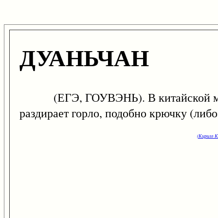
ДУАНЬЧАН
(ЕГЭ, ГОУВЭНЬ). В китайской мифоло
раздирает горло, подобно крючку (либо
(Кирилл К