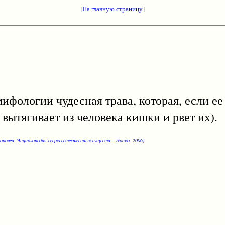
[
На главную страницу
]
гии чудесная трава, которая, если ее 
 вытягивает из человека кишки и рвет их).
оролев. Энциклопедия сверхъестественных существ. - Эксмо, 2006)