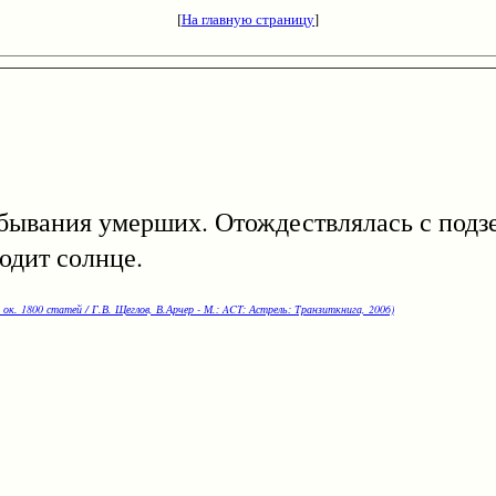
[
На главную страницу
]
вания умерших. Отождествлялась с подзе
ходит солнце.
 ок. 1800 статей / Г.В. Щеглов, В.Арчер - М.: ACT: Астрель: Транзиткнига, 2006)