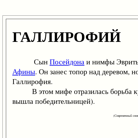
ГАЛЛИРОФИЙ
Сын
Посейдона
и нимфы Эвриты.
Афины
. Он занес топор над деревом, н
Галлирофия.
В этом мифе отразилась борьба куль
вышла победительницей).
(Современный сло