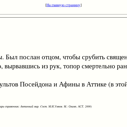
[
На главную страницу
]
 Был послан отцом, чтобы срубить свяще
о, вырвавшись из рук, топор смертельно ра
тов Посейдона и Афины в Аттике (в это
варь-справочник: Античный мир. Cост. М.И.Умнов. М.: Олимп, АСТ, 2000)