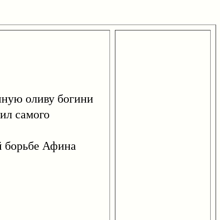
нную оливу богини
нил самого
й борьбе Афина