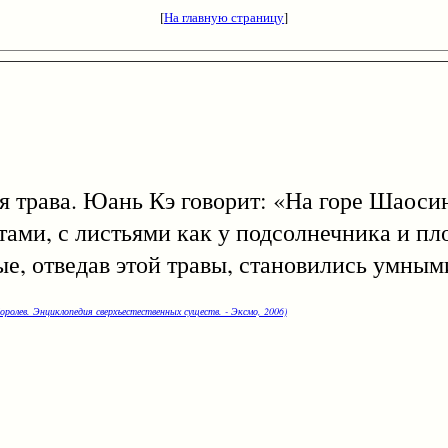
[
На главную страницу
]
ава. Юань Кэ говорит: «На горе Шаосин
тами, с листьями как у подсолнечника и пл
, отведав этой травы, становились умным
оролев. Энциклопедия сверхъестественных существ. - Эксмо, 2006)