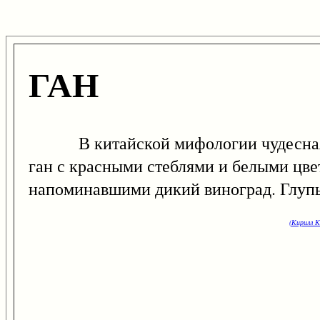
ГАН
В китайской мифологии чудесная тр
ган с красными стеблями и белыми цве
напоминавшими дикий виноград. Глупые
(Кирилл К