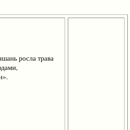
шань росла трава
одами,
и».