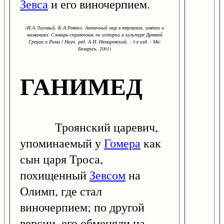
Зевса
и его виночерпием.
(И.А.Лисовый, К.А.Ревяко. Античный мир в терминах, именах и
названиях: Словарь-справочник по истории и культуре Древней
Греции и Рима / Науч. ред. А.И. Немировский. - 3-е изд. - Мн:
Беларусь, 2001)
ГАНИМЕД
Троянский царевич,
упоминаемый у
Гомера
как
сын царя Троса,
похищенный
Зевсом
на
Олимп, где стал
виночерпием; по другой
версии, его обменяли на