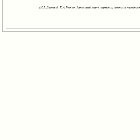
(И.А.Лисовый, К.А.Ревяко. Античный мир в терминах, именах и названиях: 