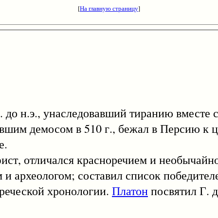
[
На главную страницу
]
о н.э., унаследовавший тиранию вместе с
авшим демосом в 510 г., бежал в Персию к 
е.
софист, отличался красноречием и необычай
м и археологом; составил список победите
греческой хронологии.
Платон
посвятил Г. д