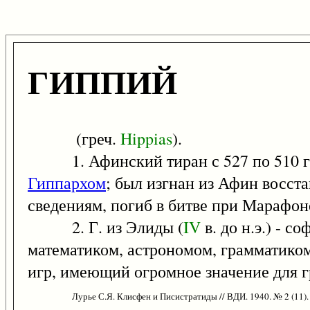
ГИППИЙ
(греч.
Hippias
).
1. Афинский тиран с 527 по 510 г. д
Гиппархом
; был изгнан из Афин восст
сведениям, погиб в битве при Марафон
2. Г. из Элиды (
IV
в. до н.э.) - 
математиком, астрономом, грамматико
игр, имеющий огромное значение для 
Лурье С.Я. Клисфен и Писистратиды // ВДИ. 1940. № 2 (11).