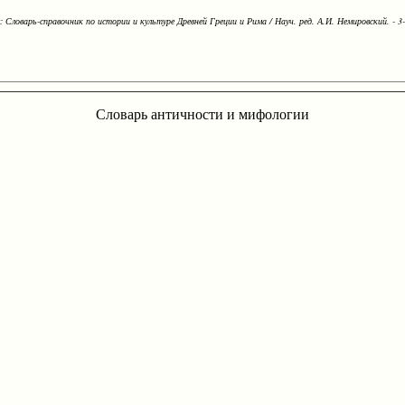
Словарь-справочник по истории и культуре Древней Греции и Рима / Науч. ред. А.И. Немировский. - 3-е
Словарь античности и мифологии