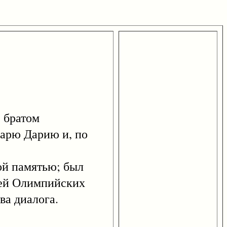
 братом
царю Дарию и, по
ной памятью; был
лей Олимпийских
ва диалога.