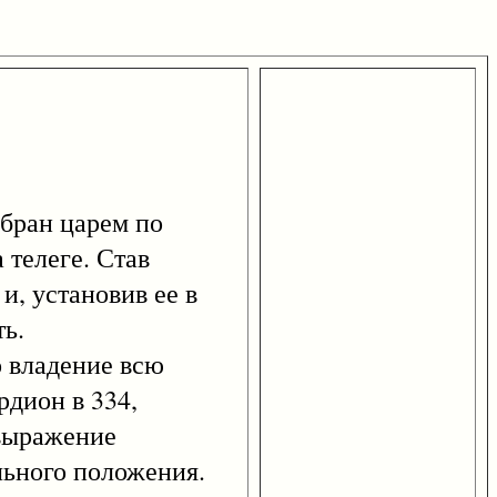
бран царем по
 телеге. Став
и, установив ее в
ть.
 владение всю
рдион в 334,
 выражение
ельного положения.