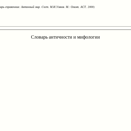
варь-справочник: Античный мир. Cост. М.И.Умнов. М.: Олимп, АСТ, 2000)
Словарь античности и мифологии