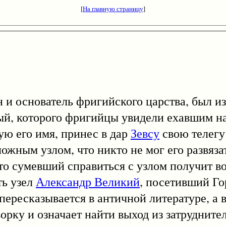
[
На главную страницу
]
снователь фригийского царства, был из
ый, которого фригийцы увидели ехавшим на
ую его имя, принес в дар
Зевсу
свою телегу 
ожным узлом, что никто не мог его развяза
сумевший справиться с узлом получит во
ть узел
Александр Великий
, посетивший Го
 пересказывается в античной литературе, а
ворку и означает найти выход из затруднит