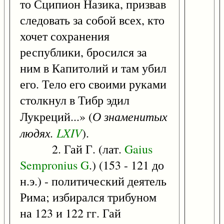
то Сципион Назика, призвав
следовать за собой всех, кто
хочет сохранения
республики, бросился за
ним в Капитолий и там убил
его. Тело его своими руками
столкнул в Тибр эдил
О знаменитых
Лукреций...» (
людях.
LXIV
).
2. Гай Г. (лат.
Gaius
Sempronius
G
.) (153 - 121 до
н.э.) - политический деятель
Рима; избирался трибуном
на 123 и 122 гг. Гай