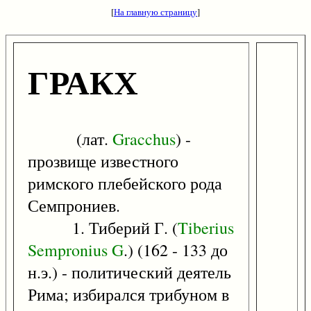
[
На главную страницу
]
ГРАКХ
(лат.
Gracchus
) -
прозвище известного
римского плебейского рода
Семпрониев.
1. Тиберий Г. (
Tiberius
Sempronius
G
.) (162 - 133 до
н.э.) - политический деятель
Рима; избирался трибуном в