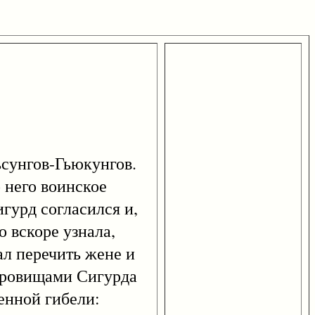
сунгов-Гьюкунгов.
 него воинское
гурд согласился и,
 вскоре узнала,
ал перечить жене и
окровищами Сигурда
енной гибели: