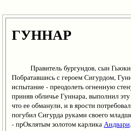
ГУННАР
Правитель бургундов, сын Гьюки и б
Побратавшись с героем Сигурдом, Гунн
испытание - преодолеть огненную стен
приняв обличье Гуннара, выполнил эту 
что ее обманули, и в ярости потребова
погубил Сигурда руками своего младше
- прОклятым золотом карлика
Андвари