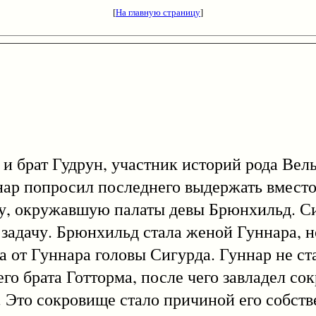
[
На главную страницу
]
рат Гудрун, участник историй рода Вель
ар попросил последнего выдержать вместо
у, окружавшую палаты девы Брюнхильд. Си
задачу. Брюнхильд стала женой Гуннара, но
ла от Гуннара головы Сигурда. Гуннар не ст
го брата Готторма, после чего завладел с
. Это сокровище стало причиной его собств