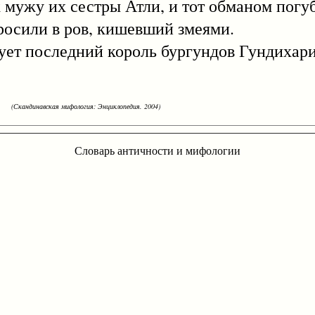
 мужу их сестры Атли, и тот обманом погуб
бросили в ров, кишевший змеями.
 последний король бургундов Гундихари
(Скандинавская мифология: Энциклопедия. 2004)
Словарь античности и мифологии