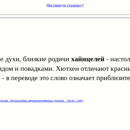
[
На главную страницу
]
хайнцелей
ухи, близкие родичи
- настол
идом и повадками. Хютхен отличают красн
- в переводе это слово означает приблизит
оролев. Энциклопедия сверхъестественных существ. - Эксмо, 2006)