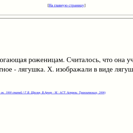
[
На главную страницу
]
ающая роженицам. Считалось, что она уч
ное - лягушка. Х. изображали в виде ляг
 ок. 1800 статей / Г.В. Щеглов, В.Арчер - М.: ACT: Астрель: Транзиткнига, 2006)