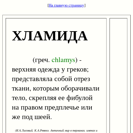
[
На главную страницу
]
ХЛАМИДА
(греч.
chlamys
) -
верхняя одежда у греков;
представляла собой отрез
ткани, которым оборачивали
тело, скрепляя ее фибулой
на правом предплечье или
же под шеей.
(И.А.Лисовый, К.А.Ревяко. Античный мир в терминах, именах и