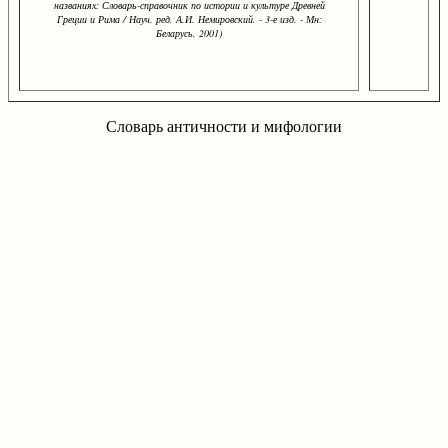
названиях: Словарь-справочник по истории и культуре Древней
Греции и Рима / Науч. ред. А.И. Немировский. - 3-е изд. - Мн:
Беларусь, 2001)
Словарь античности и мифологии