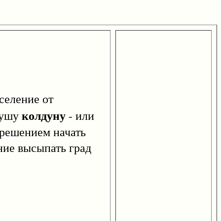
еление от
колдуну
душу
- или
зрешением начать
ние высыпать град