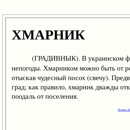
ХМАРНИК
(ГРАДИВНЫК). В украинском фольк
непогоды. Хмарником можно быть от р
отыскав чудесный посох (свечу). Пред
град; как правило, хмарник дважды отк
поодаль от поселения.
(Кирилл К