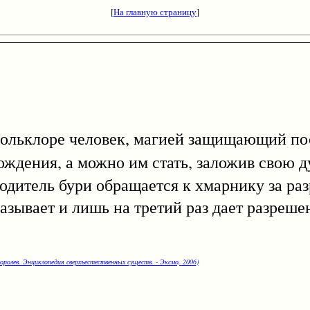
[
На главную страницу
]
лоре человек, магией защищающий пос
ождения, а можно им стать, заложив свою 
водитель бури обращается к хмарнику за ра
азывает и лишь на третий раз дает разреше
оролев. Энциклопедия сверхъестественных существ. - Эксмо, 2006)