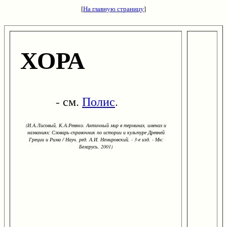
[
На главную страницу
]
ХОРА
- см.
Полис
.
(И.А.Лисовый, К.А.Ревяко. Античный мир в терминах, именах и
названиях: Словарь-справочник по истории и культуре Древней
Греции и Рима / Науч. ред. А.И. Немировский. - 3-е изд. - Мн:
Беларусь, 2001)