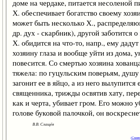
доме на чердаке, питается несоленой 
Х. обеспечивает богатство своему хозяи
может быть несколько Х., распределяю
др. дух - скарбник), другой заботится о
Х. обидится на что-то, напр., ему дад
хозяину глаза и вообще уйти из дома, ун
повесится. Со смертью хозяина хованца
тяжела: по гуцульским поверьям, душу 
загонит ее в яйцо, а из него вылупитс
священника, трижды освятив хату, пере
как и черта, убивает гром. Его можно у
голове буковой палочкой, он воскресне
В.В. Слащёв
(Славя