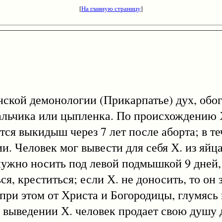
[
На главную страницу
]
инской демонологии (Прикарпатье) дух, об
мальчика или цыпленка. По происхождению Х
ся выкидыш через 7 лет после аборта; в те
. Человек мог вывести для себя Х. из яйца
нужно носить под левой подмышкой 9 дней,
ся, креститься; если Х. не доносить, то он
 при этом от Христа и Богородицы, глумясь
 выведении Х. человек продает свою душу д