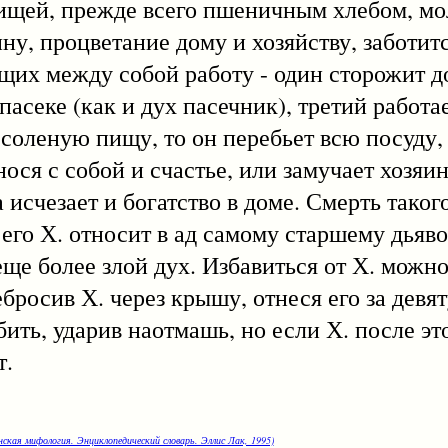
пищей, прежде всего пшеничным хлебом, мо
ну, процветание дому и хозяйству, заботитс
щих между собой работу - один сторожит до
 пасеке (как и дух пасечник), третий работае
ут соленую пищу, то он перебьет всю посуду
ося с собой и счастье, или замучает хозяина
 исчезает и богатство в доме. Смерть таког
его Х. относит в ад самому старшему дьяв
я еще более злой дух. Избавиться от Х. мож
бросив Х. через крышу, отнеся его за девя
бить, ударив наотмашь, но если Х. после эт
т.
нская мифология. Энциклопедический словарь. Эллис Лак, 1995)