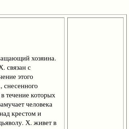
огащающий хозяина.
. связан с
чение этого
, снесенного
 в течение которых
 замучает человека
 над крестом и
ьяволу. Х. живет в