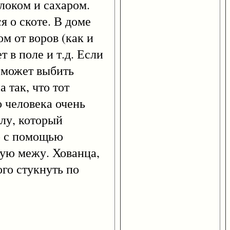
локом и сахаром.
я о скоте. В доме
м от воров (как и
т в поле и т.д. Если
, может выбить
 так, что тот
о человека очень
олу, который
но с помощью
тую межу. Хованца,
ого стукнуть по