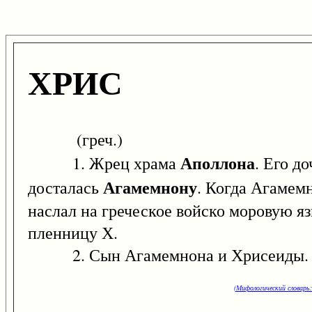
ХРИС
(греч.)
Аполлона
1. Жрец храма
. Его д
Агамемнону
досталась
. Когда Агамемн
наслал на греческое войско моровую я
пленницу Х.
2. Сын Агамемнона и Хрисеиды.
(Мифологический словарь: