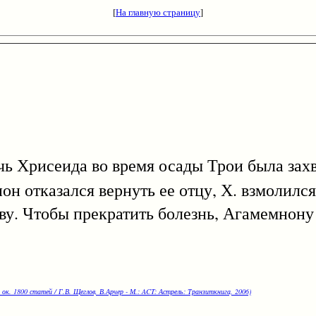
[
На главную страницу
]
очь Хрисеида во время осады Трои была зах
он отказался вернуть ее отцу, Х. взмолился
зву. Чтобы прекратить болезнь, Агамемнон
 ок. 1800 статей / Г.В. Щеглов, В.Арчер - М.: ACT: Астрель: Транзиткнига, 2006)