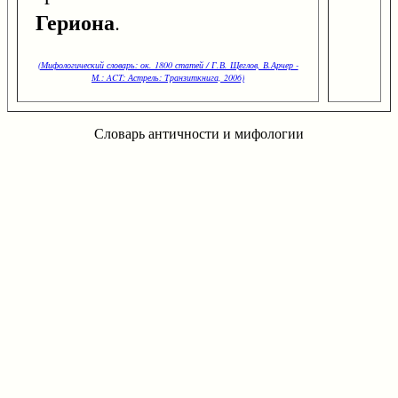
Гериона
.
(Мифологический словарь: ок. 1800 статей / Г.В. Щеглов, В.Арчер -
М.: ACT: Астрель: Транзиткнига, 2006)
Словарь античности и мифологии