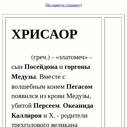
[
На главную страницу
]
ХРИСАОР
(греч.) - «златомеч» -
Посейдона
горгоны
сын
и
Медузы
. Вместе с
Пегасом
волшебным конем
появился из крови Медузы,
Персеем
Океанида
убитой
.
Каллироя
и Х. - родители
трехголового великана