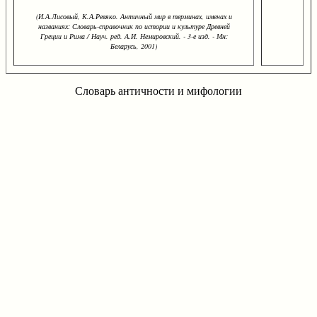
(И.А.Лисовый, К.А.Ревяко. Античный мир в терминах, именах и
названиях: Словарь-справочник по истории и культуре Древней
Греции и Рима / Науч. ред. А.И. Немировский. - 3-е изд. - Мн:
Беларусь, 2001)
Словарь античности и мифологии