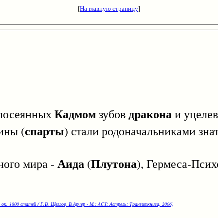
[
На главную страницу
]
Кадмом
дракона
посеянных
зубов
и уцеле
спарты
ины (
) стали родоначальниками зн
Аида
Плутона
ого мира -
(
), Гермеса-Пси
 ок. 1800 статей / Г.В. Щеглов, В.Арчер - М.: ACT: Астрель: Транзиткнига, 2006)