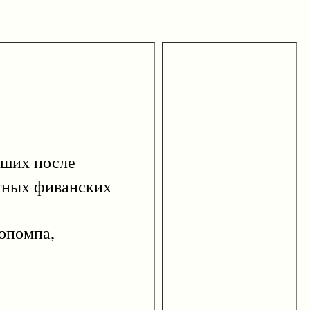
вших после
атных фиванских
хопомпа,