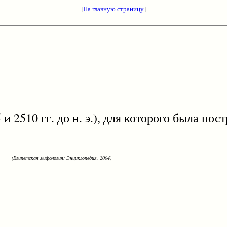
[
На главную страницу
]
и 2510 гг. до н. э.), для которого была по
(Египетская мифология: Энциклопедия. 2004)