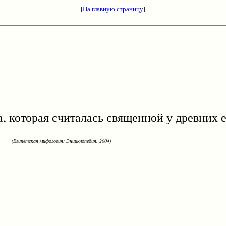
[
На главную страницу
]
которая считалась священной у древних е
(Египетская мифология: Энциклопедия. 2004)