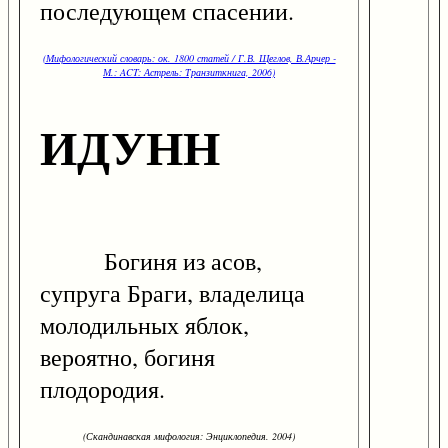
последующем спасении.
(Мифологический словарь: ок. 1800 статей / Г.В. Щеглов, В.Арчер -
М.: ACT: Астрель: Транзиткнига, 2006)
ИДУНН
Богиня из асов,
супруга Браги, владелица
молодильных яблок,
вероятно, богиня
плодородия.
(Скандинавская мифология: Энциклопедия. 2004)