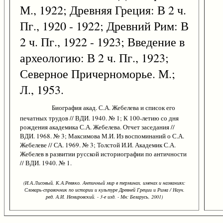
М., 1922; Древняя Греция: В 2 ч.
Пг., 1920 - 1922; Древний Рим: В
2 ч. Пг., 1922 - 1923; Введение в
археологию: В 2 ч. Пг., 1923;
Северное Причерноморье. М.;
Л., 1953.
Биография акад. С.А. Жебелева и список его
печатных трудов // ВДИ. 1940. № 1; К 100-летию со дня
рождения академика С.А. Жебелева. Отчет заседания //
ВДИ. 1968. № 3; Максимова М.И. Из воспоминаний о С.А.
Жебелеве // СА. 1969. № 3; Толстой И.И. Академик С.А.
Жебелев в развитии русской историографии по античности
// ВДИ. 1940. № 1.
(И.А.Лисовый, К.А.Ревяко. Античный мир в терминах, именах и названиях:
Словарь-справочник по истории и культуре Древней Греции и Рима / Науч.
ред. А.И. Немировский. - 3-е изд. - Мн: Беларусь, 2001)