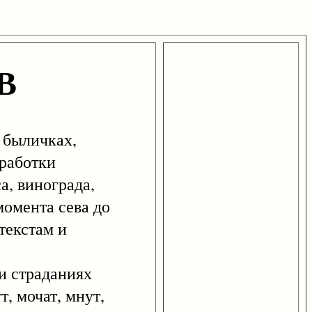
В
 быличках,
еработки
а, винограда,
момента сева до
 текстам и
 страданиях
, мочат, мнут,