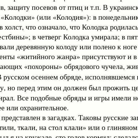
ев, защиту посевов от птиц и т.п. В украи
 «Колодки» (или «Колодия»): в понедельн
 холст, что означало, что Колодка родилась
стбины»; в четверг Колодка умирала; в пя
ывали деревянную колоду или полено к ноге
менты «житийного жанра» присутствуют и в
вающих «похороны» обрядового чучела, жи
 В русском осеннем обряде, исполнявшемся 
у, но перед этим он должен был прожить ц
мирал. Все подобные обряды и игры имели н
е или охранительное.
тавлен в загадках. Таковы русские заг
тили, ткали, на стол клали» или о глиняном
был я на кружале, сто голов кормил; сделалс