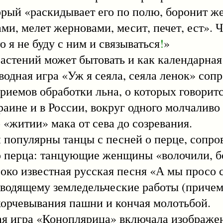
торый «раскидывает его по полю, боронит ж
ами, мелет жерновами, месит, печет, ест». 
то я не буду с ним и связываться
!
»
ений может бытовать и как календарная 
водная игра «Уж я сеяла, сеяла ленок» соп
иемов обработки льна, о которых говоритс
раине и в России, вокруг одного молчаливо
 «житии» мака от сева до созревания.
улярны танцы с песней о перце, сопро
 перца: танцующие женщины «волочили, б
роко известная русская песня «А мы просо 
зводящему земледельческие работы (причем
скорчевывания пашни и кончая молотьбой.
гра «Коноплярица» включала изображен