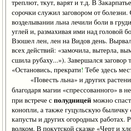
треплют, ткут, варят и т.д. В Закарпат
сорочки служил заговором от болезни.
возделывании льна лечили боли в груди
углей и, размахивая ими над головой б
Взошел лен, лен на Видов день. Вырвала
всех действий: «замочила, вытерла, вы
сшила рубаху...»). Завершался загов
«Остановись, прекрати
!
Тебе здесь мес
«Повесть льна» и других растений
благодаря магии «спрессованного» в ней
полудницей
при встрече с
можно спаст
конопли, а также гуцульскую быличку
капусты и других огородных работах. Р
волком. В покутской сказке «Черт и хле