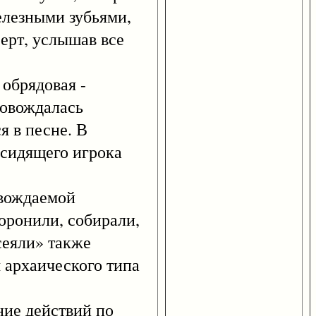
елезными зубьями,
Черт, услышав все
обрядовая -
ровождалась
я в песне. В
 сидящего игрока
вождаемой
оронили, собирали,
сеяли» также
 архаического типа
ие действий по