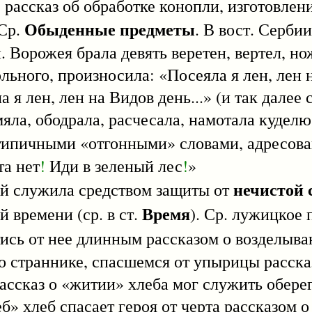
ье рассказ об обработке конопли, изготовле
Обыденные предметы
 Ср.
. В вост. Серби
. Ворожея брала девять веретен, вертел, но
ольного, произносила: «Посеяла я лен, лен 
 я лен, лен на Видов день...» (и так далее
мяла, ободрала, расчесала, намотала куделю
ор типичными «отгонными» словами, адресо
та нет
!
Иди в зеленый лес
!
»
нечистой
 служила средством защиты от
Время
 времени (ср. в ст.
). Ср. лужицкое 
ись от нее длинным рассказом о возделыва
 о страннике, спасшемся от упырицы расск
ассказ о «житии» хлеба мог служить оберег
б» хлеб спасает героя от черта рассказом о