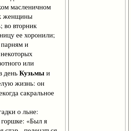
нском масленичном
ик женщины
; во вторник
тницу ее хоронили;
 парням и
 некоторых
вотного или
Кузьмы
в день
и
елую жизнь: он
екогда сакральное
адки о льне:
 горшке: «Был я
я стар - пеленаться