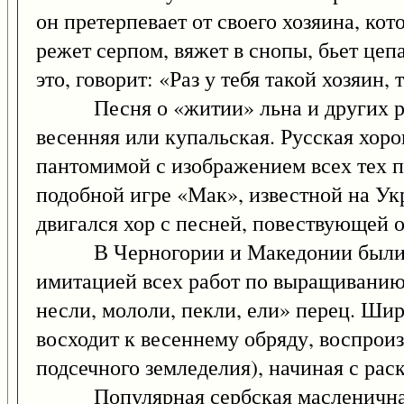
он претерпевает от своего хозяина, ко
режет серпом, вяжет в снопы, бьет цеп
это, говорит: «Раз у тебя такой хозяин, 
Песня о «житии» льна и других раст
весенняя или купальская. Русская хоро
пантомимой с изображением всех тех пр
подобной игре «Мак», известной на Ук
двигался хор с песней, повествующей о
В Черногории и Македонии были поп
имитацией всех работ по выращиванию
несли, мололи, пекли, ели» перец. Ши
восходит к весеннему обряду, воспрои
подсечного земледелия), начиная с ра
Популярная сербская масленичная и