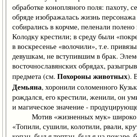
обработке конопляного поля: пахоту, с
обряде изображалась жизнь персонажа
собирались в корчме, пеленали полено в
Колодку крестили; в среду были «покре
в воскресенье «волочили», т.е. привяз
девушкам, не вступившим в брак. Эле
восточнославянских обрядах, разыгры
Похороны животных
предмета (см.
).
Демьяна
, хоронили соломенного Кузьк
рождался, его крестили, женили, он у
и магическое значение - продуцирующе
Мотив «жизненных мук» широко предс
«Топили, сушили, колотили, рвали, кру
копан, был я топтан, был я на пожаре, 