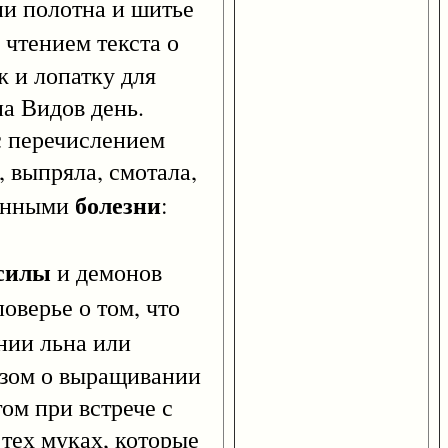
нии полотна и шитье
и чтением текста о
ж и лопатку для
на Видов день.
 с перечислением
, выпряла, смотала,
болезни
ванными
:
 силы
и демонов
поверье о том, что
нии льна или
азом о выращивании
ом при встрече с
 тех муках, которые