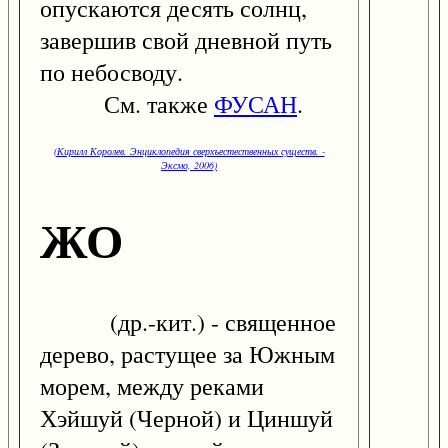
опускаются десять солнц,
завершив свой дневной путь
по небосводу.
См. также
ФУСАН
.
(Кирилл Королев. Энциклопедия сверхъестественных существ. -
Эксмо, 2006)
ЖО
(др.-кит.) - священное
дерево, растущее за Южным
морем, между реками
Хэйшуй (Черной) и Циншуй